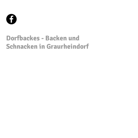
Ortsausschuss
Graurheindorf e.V.
Dorfbackes -
Backen und
Schnacken in Graurheindorf
Nächstes Dorfbacken
Sonntag, 23.08.2026 ab 12
Uhr
Am
31.05.2026
ist es wieder soweit; wir
heizen den Ofen am Vormittag an und
Ihr könnt gerne mit Euren Teiglingen
zum Backes kommen.
Meldet Euch bitte über das
untenstehende Formular an, damit wir