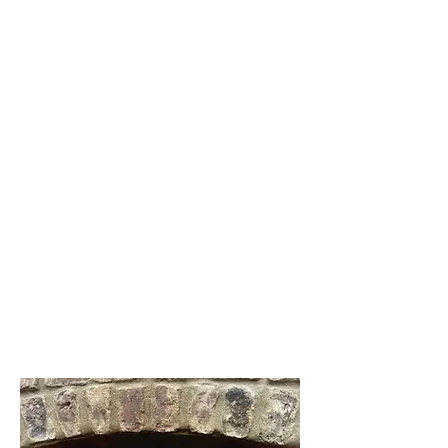
wissen mit wievielen Teilnehmern wir
rechnen können. Bitte nur zwei Teiglinge
pro Teilnehmer, sonst wird es etwas eng
im Backes.
Wir freuen uns auf Euch und wünschen
viel Spaß beim Rezepte durchstöbern!
Eure Backes-Gruppe
P.S.: Wir freuen uns über Interessierte,
die auch Lust haben beim Backes aktiv
mitzumachen. Sei es anfeuern, Teige
machen, Brotbacken lernen. Sprecht uns
bitte an und seid bei einem nächsten
Treffen dabei!