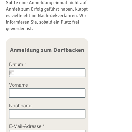
Sollte eine Anmeldung einmal nicht auf
Anhieb zum Erfolg geführt haben, klappt
es vielleicht im Nachrückverfahren. Wir
informieren Sie, sobald ein Platz frei
geworden ist.
Anmeldung zum Dorfbacken
r
Datum
*
e
q
u
i
Vorname
r
e
d
Nachname
E-Mail-Adresse